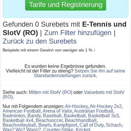
Tarife und Registrierung
Gefunden 0 Surebets
mit
E-Tennis und
SlotV (RO)
|
Zum Filter hinzufügen
|
Zurück zu den Surebets
↓
Beispiele mit einem Gewinn von weniger als 1 %
Es wurden keine Ergebnisse gefunden.
Vielleicht ist der Filter zu streng?
Setzen Sie ihn auf seine
Standardeinstellungen zurück
.
Siehe auch:
Mitten mit SlotV (RO)
oder
Valuebets mit SlotV
(RO)
.
Nur mit Folgendem anzeigen:
Air-Hockey
,
Air-Hockey 2x2
,
American Football
,
Arena of Valor
,
Australian Football
,
Badminton
,
Bandy
,
Baseball
,
Basketball
,
Basketball 3x3
,
Basketball 4x4
,
Beachsoccer
,
Beachhandball
,
Beachvolleyball
,
Bowls
,
Kampfsport
,
Call of Duty
,
Schach
,
Was? Wo? Wann?
,
Counter-Strike
,
Kricket
,