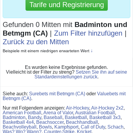
Tarife und Registrierung
Gefunden 0 Mitten
mit
Badminton und
Betmgm (CA)
|
Zum Filter hinzufügen
|
Zurück zu den Mitten
↓
Beispiele mit einem niedrigen erwarteten Wert
Es wurden keine Ergebnisse gefunden.
Vielleicht ist der Filter zu streng?
Setzen Sie ihn auf seine
Standardeinstellungen zurück
.
Siehe auch:
Surebets mit Betmgm (CA)
oder
Valuebets mit
Betmgm (CA)
.
Nur mit Folgendem anzeigen:
Air-Hockey
,
Air-Hockey 2x2
,
American Football
,
Arena of Valor
,
Australian Football
,
Badminton
,
Bandy
,
Baseball
,
Basketball
,
Basketball 3x3
,
Basketball 4x4
,
Beachsoccer
,
Beachhandball
,
Beachvolleyball
,
Bowls
,
Kampfsport
,
Call of Duty
,
Schach
,
Was? Wo? Wann?
,
Counter-Strike
,
Kricket
,