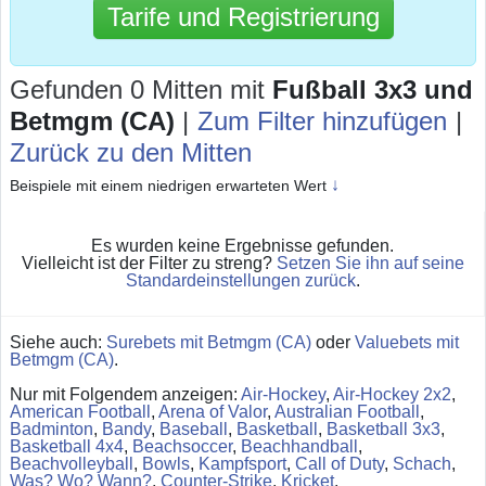
Tarife und Registrierung
Gefunden 0 Mitten
mit
Fußball 3x3 und
Betmgm (CA)
|
Zum Filter hinzufügen
|
Zurück zu den Mitten
↓
Beispiele mit einem niedrigen erwarteten Wert
Es wurden keine Ergebnisse gefunden.
Vielleicht ist der Filter zu streng?
Setzen Sie ihn auf seine
Standardeinstellungen zurück
.
Siehe auch:
Surebets mit Betmgm (CA)
oder
Valuebets mit
Betmgm (CA)
.
Nur mit Folgendem anzeigen:
Air-Hockey
,
Air-Hockey 2x2
,
American Football
,
Arena of Valor
,
Australian Football
,
Badminton
,
Bandy
,
Baseball
,
Basketball
,
Basketball 3x3
,
Basketball 4x4
,
Beachsoccer
,
Beachhandball
,
Beachvolleyball
,
Bowls
,
Kampfsport
,
Call of Duty
,
Schach
,
Was? Wo? Wann?
,
Counter-Strike
,
Kricket
,